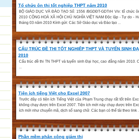
Tổ chức ôn thi tốt nghiệp THPT năm 2010
BỘ GIÁO DỤC VÀ ĐÀO TẠO Số: 1556 /BGDĐT-GDTrH V/v: tổ chức ôn 
2010 CỘNG HOÀ XÃ HỘI CHỦ NGHĨA VIỆT NAM Độc lập - Tự do - Hạ
tháng 03 năm 2010 Kính gửi: Các Sở Giáo dục và Đào tạo ...
CẤU TRÚC ĐỀ THI TỐT NGHIỆP THPT VÀ TUYỂN SINH Đ
2010
Cấu trúc đề thi TN THPT và tuyển sinh Đại học, cao đẳng năm 2010. Cá
...
Tiện ích tiếng Việt cho Excel 2007
Trước đây có tiện ích Tiếng Việt của Phạm Trung chạy rất tốt trên E
không chạy được trên Excel 2007. Tiện ích mới này chạy được trên Exc
ích mới như chuyển mã, dịch số sang chữ. Các bạn có thể tải theo link ..
Phần mềm phân công giám thị