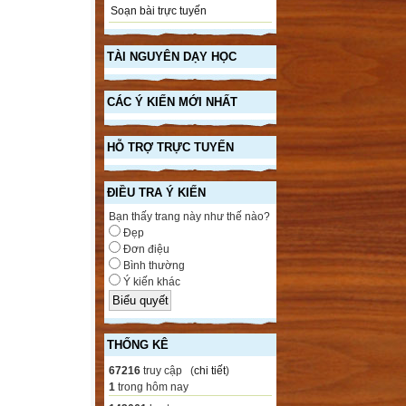
Soạn bài trực tuyến
TÀI NGUYÊN DẠY HỌC
CÁC Ý KIẾN MỚI NHẤT
HỖ TRỢ TRỰC TUYẾN
ĐIỀU TRA Ý KIẾN
Bạn thấy trang này như thế nào?
Đẹp
Đơn điệu
Bình thường
Ý kiến khác
THỐNG KÊ
67216
truy cập (
chi tiết
)
1
trong hôm nay