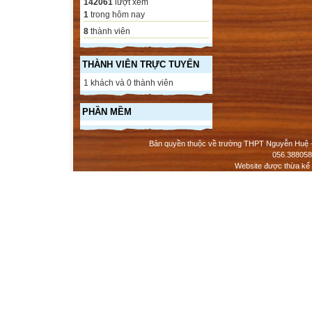
142061
lượt xem
1
trong hôm nay
8
thành viên
THÀNH VIÊN TRỰC TUYẾN
1 khách và 0 thành viên
PHẦN MỀM
Bản quyền thuộc về trường THPT Nguyễn Huệ - 
056.388058
Website được thừa kế