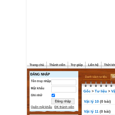
Trang chủ
Thành viên
Trợ giúp
Liên hệ
Thời kh
ĐĂNG NHẬP
Danh sách tư liệu
D
Tên truy nhập
Mật khẩu
Gốc
>
Tư liệu
>
Vậ
Ghi nhớ
Vật lý 10
(0 bài)
Quên mật khẩu
ĐK thành viên
Vật lý 11
(0 bài)