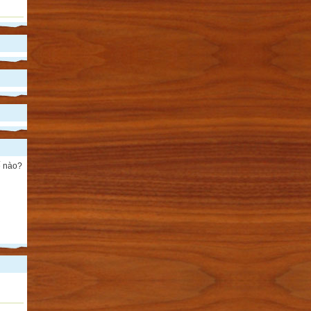
ế nào?