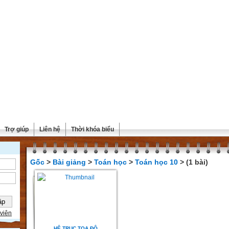
Trợ giúp
Liên hệ
Thời khóa biểu
Gốc
>
Bài giảng
>
Toán học
>
Toán học 10
> (1 bài)
viên
HỆ TRỤC TỌA ĐỘ