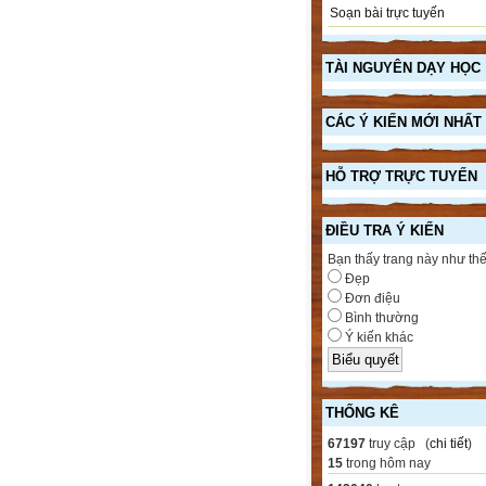
Soạn bài trực tuyến
TÀI NGUYÊN DẠY HỌC
CÁC Ý KIẾN MỚI NHẤT
HỖ TRỢ TRỰC TUYẾN
ĐIỀU TRA Ý KIẾN
Bạn thấy trang này như th
Đẹp
Đơn điệu
Bình thường
Ý kiến khác
THỐNG KÊ
67197
truy cập (
chi tiết
)
15
trong hôm nay