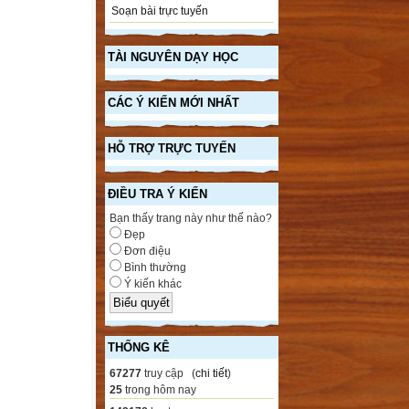
Soạn bài trực tuyến
TÀI NGUYÊN DẠY HỌC
CÁC Ý KIẾN MỚI NHẤT
HỖ TRỢ TRỰC TUYẾN
ĐIỀU TRA Ý KIẾN
Bạn thấy trang này như thế nào?
Đẹp
Đơn điệu
Bình thường
Ý kiến khác
THỐNG KÊ
67277
truy cập (
chi tiết
)
25
trong hôm nay