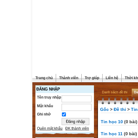
Trang chủ
Thành viên
Trợ giúp
Liên hệ
Thời kh
ĐĂNG NHẬP
Danh sách đề thi
Da
Tên truy nhập
Mật khẩu
Gốc
>
Đề thi
>
Tin
Ghi nhớ
Tin học 10
(0 bài)
Quên mật khẩu
ĐK thành viên
Tin học 11
(0 bài)