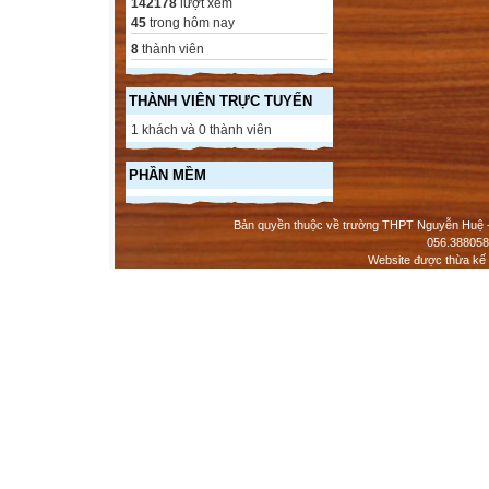
142178
lượt xem
45
trong hôm nay
8
thành viên
THÀNH VIÊN TRỰC TUYẾN
1 khách và 0 thành viên
PHẦN MỀM
Bản quyền thuộc về trường THPT Nguyễn Huệ - 
056.388058
Website được thừa kế