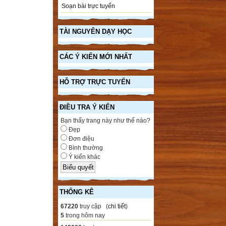
Soạn bài trực tuyến
TÀI NGUYÊN DẠY HỌC
CÁC Ý KIẾN MỚI NHẤT
HỖ TRỢ TRỰC TUYẾN
ĐIỀU TRA Ý KIẾN
Bạn thấy trang này như thế nào?
Đẹp
Đơn điệu
Bình thường
Ý kiến khác
THỐNG KÊ
67220
truy cập (
chi tiết
)
5
trong hôm nay