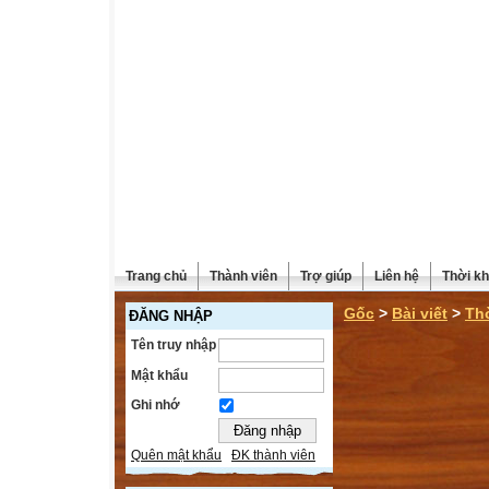
Trang chủ
Thành viên
Trợ giúp
Liên hệ
Thời kh
Gốc
>
Bài viết
>
Th
ĐĂNG NHẬP
Tên truy nhập
Mật khẩu
Ghi nhớ
Quên mật khẩu
ĐK thành viên