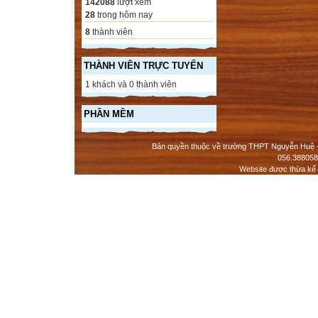
142088
lượt xem
28
trong hôm nay
8
thành viên
THÀNH VIÊN TRỰC TUYẾN
1 khách và 0 thành viên
PHẦN MỀM
Bản quyền thuộc về trường THPT Nguyễn Huệ - 
056.388058
Website được thừa kế