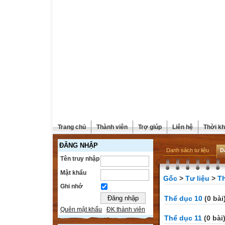
Trang chủ
Thành viên
Trợ giúp
Liên hệ
Thời kh
ĐĂNG NHẬP
Danh sách tư liệu
D
Tên truy nhập
Mật khẩu
Gốc
>
Tư liệu
>
T
Ghi nhớ
Thể dục 10
(0 bài
Quên mật khẩu
ĐK thành viên
Thể dục 11
(0 bài