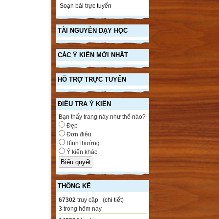
Soạn bài trực tuyến
TÀI NGUYÊN DẠY HỌC
CÁC Ý KIẾN MỚI NHẤT
HỖ TRỢ TRỰC TUYẾN
ĐIỀU TRA Ý KIẾN
Bạn thấy trang này như thế nào?
Đẹp
Đơn điệu
Bình thường
Ý kiến khác
THỐNG KÊ
67302
truy cập (
chi tiết
)
3
trong hôm nay