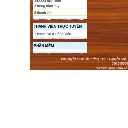
142224
lượt xem
3
trong hôm nay
8
thành viên
THÀNH VIÊN TRỰC TUYẾN
1 khách và 0 thành viên
PHẦN MỀM
Bản quyền thuộc về trường THPT Nguyễn Huệ - 
056.388058
Website được thừa kế