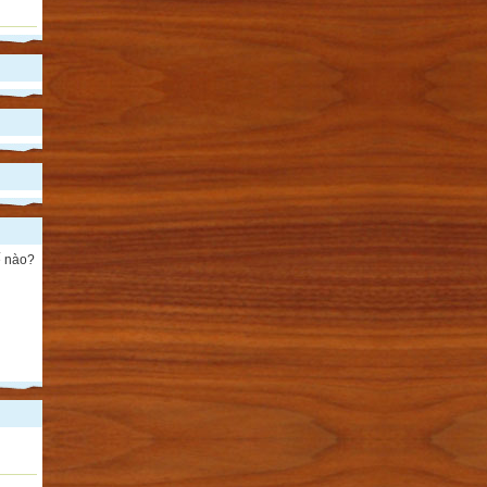
ế nào?