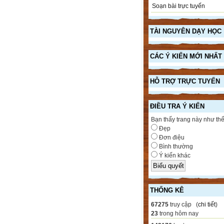
Soạn bài trực tuyến
TÀI NGUYÊN DẠY HỌC
CÁC Ý KIẾN MỚI NHẤT
HỖ TRỢ TRỰC TUYẾN
ĐIỀU TRA Ý KIẾN
Bạn thấy trang này như th
Đẹp
Đơn điệu
Bình thường
Ý kiến khác
THỐNG KÊ
67275
truy cập (
chi tiết
)
23
trong hôm nay