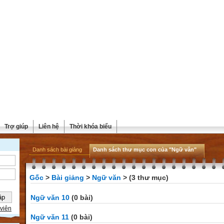
Trợ giúp
Liên hệ
Thời khóa biểu
Danh sách bài giảng
Danh sách thư mục con của "Ngữ văn"
Gốc
>
Bài giảng
>
Ngữ văn
> (3 thư mục)
Ngữ văn 10
(0 bài)
viên
Ngữ văn 11
(0 bài)