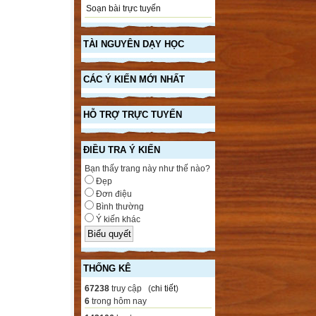
Soạn bài trực tuyến
TÀI NGUYÊN DẠY HỌC
CÁC Ý KIẾN MỚI NHẤT
HỖ TRỢ TRỰC TUYẾN
ĐIỀU TRA Ý KIẾN
Bạn thấy trang này như thế nào?
Đẹp
Đơn điệu
Bình thường
Ý kiến khác
THỐNG KÊ
67238
truy cập (
chi tiết
)
6
trong hôm nay