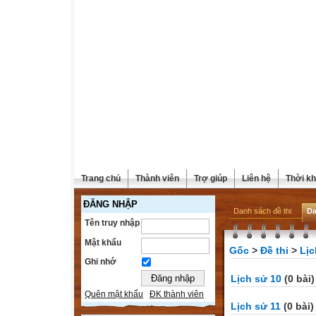
Trang chủ
Thành viên
Trợ giúp
Liên hệ
Thời kh
ĐĂNG NHẬP
Danh sách đề thi
Da
Tên truy nhập
Mật khẩu
Gốc
>
Đề thi
>
Lịc
Ghi nhớ
Lịch sử 10
(0 bài)
Quên mật khẩu
ĐK thành viên
Lịch sử 11
(0 bài)