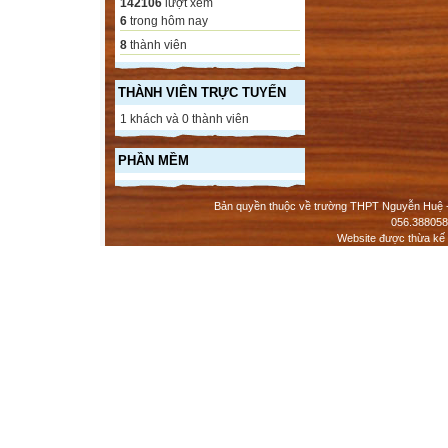
142106
lượt xem
6
trong hôm nay
8
thành viên
THÀNH VIÊN TRỰC TUYẾN
1 khách và 0 thành viên
PHẦN MỀM
Bản quyền thuộc về trường THPT Nguyễn Huệ - 
056.388058
Website được thừa kế