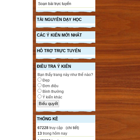
Soạn bài trực tuyến
TÀI NGUYÊN DẠY HỌC
CÁC Ý KIẾN MỚI NHẤT
HỖ TRỢ TRỰC TUYẾN
ĐIỀU TRA Ý KIẾN
Bạn thấy trang này như thế nào?
Đẹp
Đơn điệu
Bình thường
Ý kiến khác
THỐNG KÊ
67228
truy cập (
chi tiết
)
13
trong hôm nay