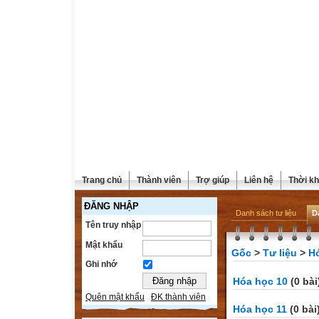
Trang chủ
Thành viên
Trợ giúp
Liên hệ
Thời kh
ĐĂNG NHẬP
Danh sách tư liệu
D
Tên truy nhập
Mật khẩu
Gốc
>
Tư liệu
>
H
Ghi nhớ
Hóa học 10
(0 bài
Quên mật khẩu
ĐK thành viên
Hóa học 11
(0 bài