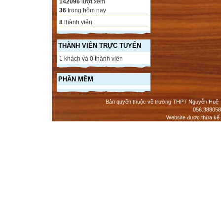
142096
lượt xem
36
trong hôm nay
8
thành viên
THÀNH VIÊN TRỰC TUYẾN
1 khách và 0 thành viên
PHẦN MỀM
Bản quyền thuộc về trường THPT Nguyễn Huệ - 
056.388058
Website được thừa kế