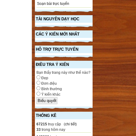
Soạn bài trực tuyến
TÀI NGUYÊN DẠY HỌC
CÁC Ý KIẾN MỚI NHẤT
HỖ TRỢ TRỰC TUYẾN
ĐIỀU TRA Ý KIẾN
Bạn thấy trang này như thế nào?
Đẹp
Đơn điệu
Bình thường
Ý kiến khác
THỐNG KÊ
67215
truy cập (
chi tiết
)
33
trong hôm nay