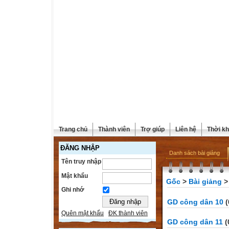
Trang chủ
Thành viên
Trợ giúp
Liên hệ
Thời kh
ĐĂNG NHẬP
Danh sách bài giảng
Tên truy nhập
Mật khẩu
Gốc
>
Bài giảng
Ghi nhớ
GD công dân 10
(
Quên mật khẩu
ĐK thành viên
GD công dân 11
(