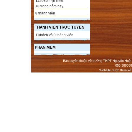
142060
lượt xem
78
trong hôm nay
8
thành viên
THÀNH VIÊN TRỰC TUYẾN
1 khách và 0 thành viên
PHẦN MỀM
Bản quyền thuộc về trường THPT Nguyễn Huệ - 
056.388058
Website được thừa kế