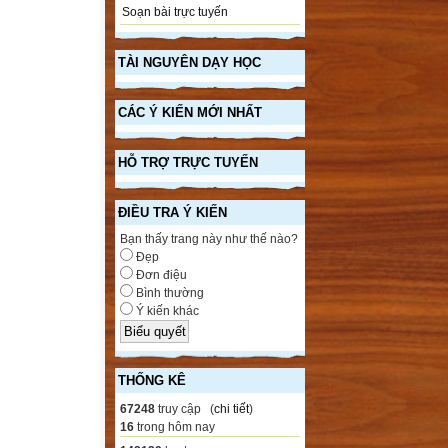
Soạn bài trực tuyến
TÀI NGUYÊN DẠY HỌC
CÁC Ý KIẾN MỚI NHẤT
HỖ TRỢ TRỰC TUYẾN
ĐIỀU TRA Ý KIẾN
Bạn thấy trang này như thế nào?
Đẹp
Đơn điệu
Bình thường
Ý kiến khác
THỐNG KÊ
67248
truy cập (
chi tiết
)
16
trong hôm nay