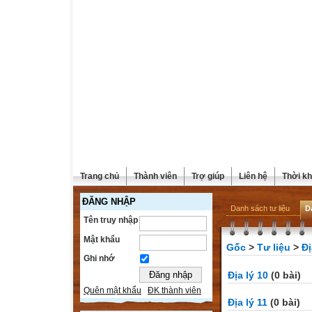
Trang chủ
Thành viên
Trợ giúp
Liên hệ
Thời kh
ĐĂNG NHẬP
Danh sách tư liệu
D
Tên truy nhập
Mật khẩu
Gốc
>
Tư liệu
>
Đị
Ghi nhớ
Địa lý 10
(0 bài)
Quên mật khẩu
ĐK thành viên
Địa lý 11
(0 bài)