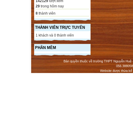
142129
lượt xem
29
trong hôm nay
8
thành viên
THÀNH VIÊN TRỰC TUYẾN
1 khách và 0 thành viên
PHẦN MỀM
Bản quyền thuộc về trường THPT Nguyễn Huệ - 
056.388058
Website được thừa kế