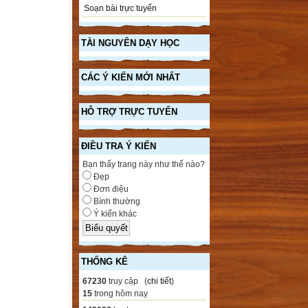
Soạn bài trực tuyến
TÀI NGUYÊN DẠY HỌC
CÁC Ý KIẾN MỚI NHẤT
HỖ TRỢ TRỰC TUYẾN
ĐIỀU TRA Ý KIẾN
Bạn thấy trang này như thế nào?
Đẹp
Đơn điệu
Bình thường
Ý kiến khác
THỐNG KÊ
67230
truy cập (
chi tiết
)
15
trong hôm nay