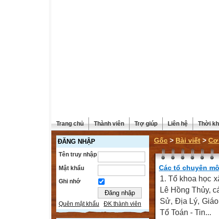
Trang chủ
Thành viên
Trợ giúp
Liên hệ
Thời kh
Gốc
>
Bài viết
>
Cơ
ĐĂNG NHẬP
Tên truy nhập
Các tổ chuyên m
Mật khẩu
1. Tổ khoa học x
Ghi nhớ
Lê Hồng Thủy, cá
Sử, Địa Lý, Giáo
Quên mật khẩu
ĐK thành viên
Tổ Toán - Tin...