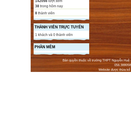
142098
lượt xem
38
trong hôm nay
8
thành viên
THÀNH VIÊN TRỰC TUYẾN
1 khách và 0 thành viên
PHẦN MỀM
Bản quyền thuộc về trường THPT Nguyễn Huệ - 
056.388058
Website được thừa kế