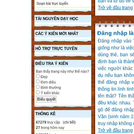
bạn và từ đó về 
Soạn bài trực tuyến
Trở về đầu trang
TÀI NGUYÊN DẠY HỌC
Đăng nhập là 
CÁC Ý KIẾN MỚI NHẤT
Đăng nhập vào T
giống như là việc
HỖ TRỢ TRỰC TUYẾN
dùng thẻ, bạn s
định bạn là thàn
ĐIỀU TRA Ý KIẾN
việc người khác
Bạn thấy trang này như thế nào?
dụ nếu bạn khôn
Đẹp
thể đăng nhập v
Đơn điệu
Bình thường
thông tin linh ti
Ý kiến khác
tên thật? Tên th
đều khác nhau. 
gõ để đăng nhập
THỐNG KÊ
Vân (sinh năm 19
67279
truy cập (
chi tiết
)
truy nhập không 
27
trong hôm nay
Trở về đầu trang