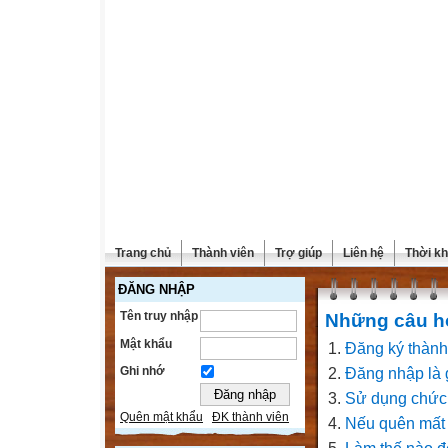
Trang chủ
Thành viên
Trợ giúp
Liên hệ
Thời kh
ĐĂNG NHẬP
Tên truy nhập
Những câu h
Mật khẩu
Đăng ký thành
Ghi nhớ
Đăng nhập là g
Sử dụng chức 
Quên mật khẩu
ĐK thành viên
Nếu quên mất m