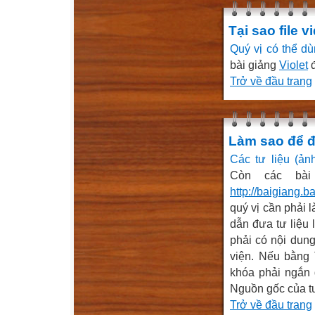
Tại sao file 
Quý vị có thể 
bài giảng
Violet
đ
Trở về đầu trang
Làm sao để đư
Các tư liệu (ản
Còn các bài 
http://baigiang.b
quý vị cần phải 
dẫn đưa tư liệu
phải có nội dun
viện. Nếu bằng 
khóa phải ngắn 
Nguồn gốc của tư 
Trở về đầu trang