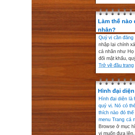
Làm thế nào đ
nhân?
Quý vị cần đăng
nhập lại chính xá
cá nhân như Họ v
đổi mật khẩu, qu
Trở về đầu trang
Hình đại diện
Hình đại diện là 
quý vị. Nó có t
thích nào đó thể
menu Trang cá 
Browse ở mục hì
vị muốn đưa lên.