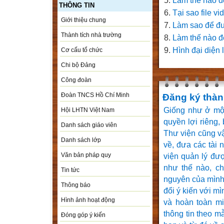
Làm thế nào để
THÔNG TIN
Tại sao file v
Giới thiệu chung
Làm sao để đưa
Thành tích nhà trường
Làm thế nào để
Hình đại diện 
Cơ cấu tổ chức
Chi bộ Đảng
Công đoàn
Đoàn TNCS Hồ Chí Minh
Đăng ký thàn
Giống như ở một
Hội LHTN Việt Nam
quyền lợi riêng,
Danh sách giáo viên
Thư viện cũng vậy
Danh sách lớp
về, đưa các tài 
Văn bản pháp quy
viện quản lý đư
như thế nào, ch
Tin tức
nguyên của mình,
Thông báo
đổi ý kiến với m
Hình ảnh hoạt động
và hoàn toàn mi
thông tin theo m
Đóng góp ý kiến