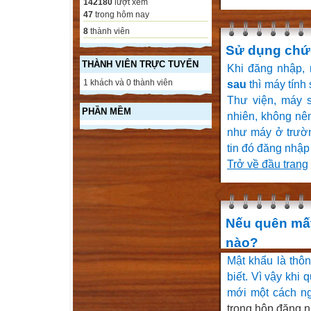
142180
lượt xem
47
trong hôm nay
8
thành viên
Sử dụng chức
THÀNH VIÊN TRỰC TUYẾN
Khi đăng nhập,
1 khách và 0 thành viên
sau
thì máy tính
Thư viện, máy s
PHẦN MỀM
nhiên, không nê
như máy ở trườn
tin đó đăng nhập
Trở về đầu trang
Nếu quên mất
nào?
Mật khẩu là thôn
biết. Vì vậy khi 
mới một cách ng
trong hộp đăng n