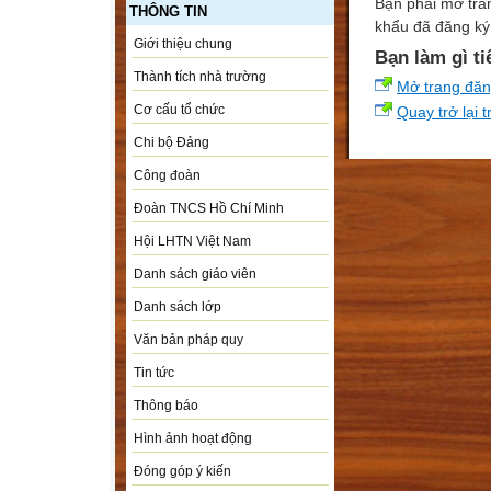
Bạn phải mở tra
THÔNG TIN
khẩu đã đăng ký 
Giới thiệu chung
Bạn làm gì ti
Thành tích nhà trường
Mở trang đă
Cơ cấu tổ chức
Quay trở lại 
Chi bộ Đảng
Công đoàn
Đoàn TNCS Hồ Chí Minh
Hội LHTN Việt Nam
Danh sách giáo viên
Danh sách lớp
Văn bản pháp quy
Tin tức
Thông báo
Hình ảnh hoạt động
Đóng góp ý kiến