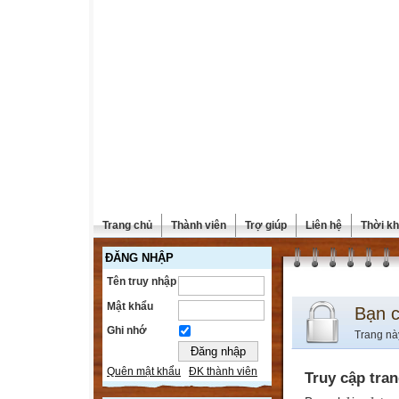
Trang chủ
Thành viên
Trợ giúp
Liên hệ
Thời kh
ĐĂNG NHẬP
Tên truy nhập
Mật khẩu
Bạn 
Ghi nhớ
Trang nà
Quên mật khẩu
ĐK thành viên
Truy cập tra