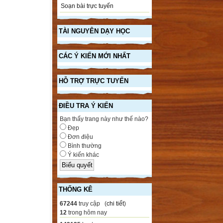
Soạn bài trực tuyến
TÀI NGUYÊN DẠY HỌC
CÁC Ý KIẾN MỚI NHẤT
HỖ TRỢ TRỰC TUYẾN
ĐIỀU TRA Ý KIẾN
Bạn thấy trang này như thế nào?
Đẹp
Đơn điệu
Bình thường
Ý kiến khác
THỐNG KÊ
67244
truy cập (
chi tiết
)
12
trong hôm nay