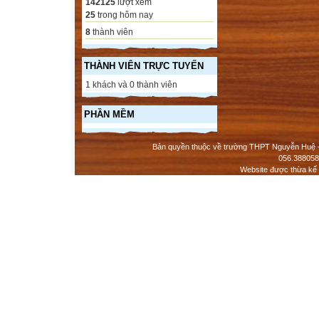
142125
lượt xem
25
trong hôm nay
8
thành viên
THÀNH VIÊN TRỰC TUYẾN
1 khách và 0 thành viên
PHẦN MỀM
Bản quyền thuộc về trường THPT Nguyễn Huệ - 
056.388058
Website được thừa kế