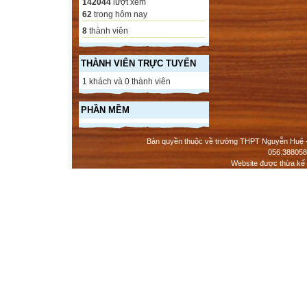
142044
lượt xem
62
trong hôm nay
8
thành viên
THÀNH VIÊN TRỰC TUYẾN
1 khách và 0 thành viên
PHẦN MỀM
Bản quyền thuộc về trường THPT Nguyễn Huệ - 
056.388058
Website được thừa kế