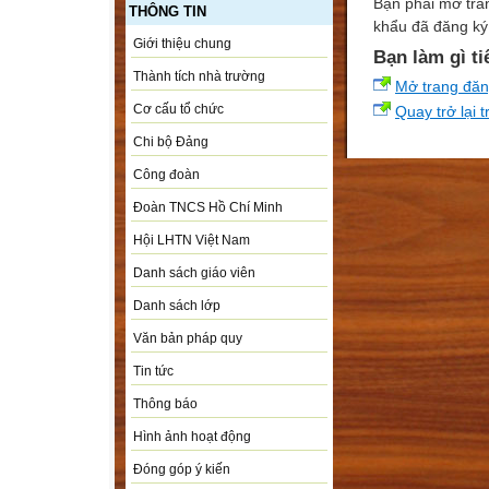
Bạn phải mở tra
THÔNG TIN
khẩu đã đăng ký 
Giới thiệu chung
Bạn làm gì ti
Thành tích nhà trường
Mở trang đă
Cơ cấu tổ chức
Quay trở lại 
Chi bộ Đảng
Công đoàn
Đoàn TNCS Hồ Chí Minh
Hội LHTN Việt Nam
Danh sách giáo viên
Danh sách lớp
Văn bản pháp quy
Tin tức
Thông báo
Hình ảnh hoạt động
Đóng góp ý kiến