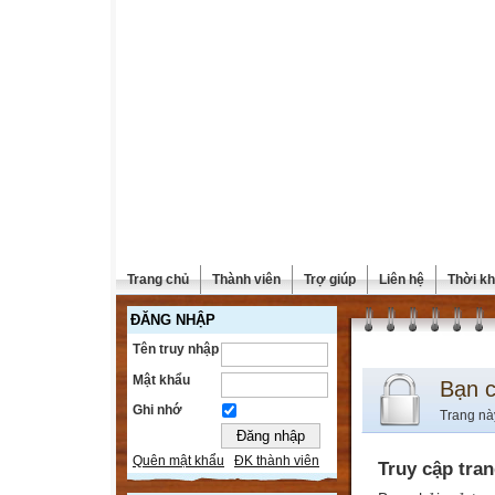
Trang chủ
Thành viên
Trợ giúp
Liên hệ
Thời kh
ĐĂNG NHẬP
Tên truy nhập
Mật khẩu
Bạn 
Ghi nhớ
Trang nà
Quên mật khẩu
ĐK thành viên
Truy cập tra