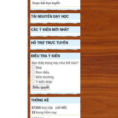
Soạn bài trực tuyến
TÀI NGUYÊN DẠY HỌC
CÁC Ý KIẾN MỚI NHẤT
HỖ TRỢ TRỰC TUYẾN
ĐIỀU TRA Ý KIẾN
Bạn thấy trang này như thế nào?
Đẹp
Đơn điệu
Bình thường
Ý kiến khác
THỐNG KÊ
67200
truy cập (
chi tiết
)
18
trong hôm nay