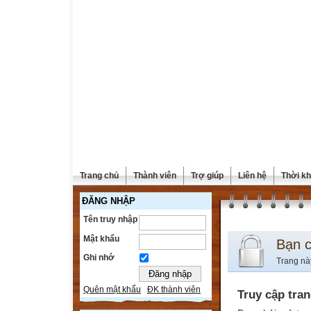
Trang chủ
Thành viên
Trợ giúp
Liên hệ
Thời kh
ĐĂNG NHẬP
Tên truy nhập
Mật khẩu
Bạn 
Ghi nhớ
Trang nà
Quên mật khẩu
ĐK thành viên
Truy cập tra