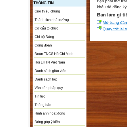
Bạn phải mở tra
THÔNG TIN
khẩu đã đăng ký 
Giới thiệu chung
Bạn làm gì ti
Thành tích nhà trường
Mở trang đă
Cơ cấu tổ chức
Quay trở lại 
Chi bộ Đảng
Công đoàn
Đoàn TNCS Hồ Chí Minh
Hội LHTN Việt Nam
Danh sách giáo viên
Danh sách lớp
Văn bản pháp quy
Tin tức
Thông báo
Hình ảnh hoạt động
Đóng góp ý kiến