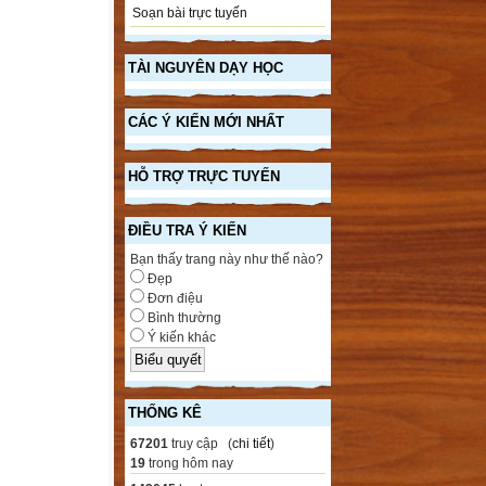
Soạn bài trực tuyến
TÀI NGUYÊN DẠY HỌC
CÁC Ý KIẾN MỚI NHẤT
HỖ TRỢ TRỰC TUYẾN
ĐIỀU TRA Ý KIẾN
Bạn thấy trang này như thế nào?
Đẹp
Đơn điệu
Bình thường
Ý kiến khác
THỐNG KÊ
67201
truy cập (
chi tiết
)
19
trong hôm nay