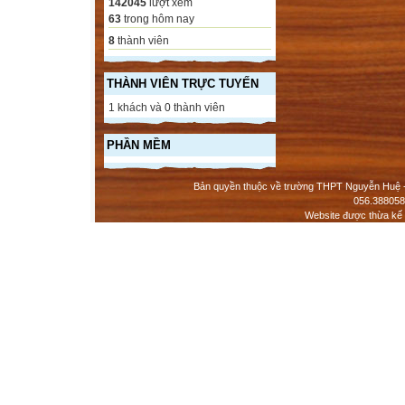
142045
lượt xem
63
trong hôm nay
8
thành viên
THÀNH VIÊN TRỰC TUYẾN
1 khách và 0 thành viên
PHẦN MỀM
Bản quyền thuộc về trường THPT Nguyễn Huệ - 
056.388058
Website được thừa kế