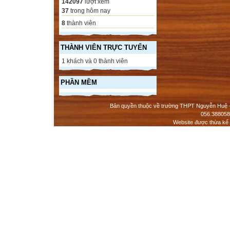
142097
lượt xem
37
trong hôm nay
8
thành viên
THÀNH VIÊN TRỰC TUYẾN
1 khách và 0 thành viên
PHẦN MỀM
Bản quyền thuộc về trường THPT Nguyễn Huệ - 
056.388058
Website được thừa kế