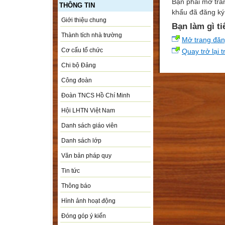
Bạn phải mở tra
THÔNG TIN
khẩu đã đăng ký 
Giới thiệu chung
Bạn làm gì ti
Thành tích nhà trường
Mở trang đă
Cơ cấu tổ chức
Quay trở lại 
Chi bộ Đảng
Công đoàn
Đoàn TNCS Hồ Chí Minh
Hội LHTN Việt Nam
Danh sách giáo viên
Danh sách lớp
Văn bản pháp quy
Tin tức
Thông báo
Hình ảnh hoạt động
Đóng góp ý kiến