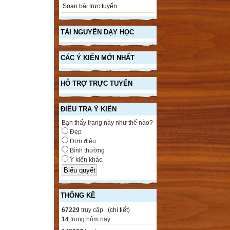
Soạn bài trực tuyến
TÀI NGUYÊN DẠY HỌC
CÁC Ý KIẾN MỚI NHẤT
HỖ TRỢ TRỰC TUYẾN
ĐIỀU TRA Ý KIẾN
Bạn thấy trang này như thế nào?
Đẹp
Đơn điệu
Bình thường
Ý kiến khác
THỐNG KÊ
67229
truy cập (
chi tiết
)
14
trong hôm nay