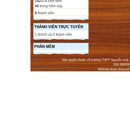
142173
lượt xem
40
trong hôm nay
8
thành viên
THÀNH VIÊN TRỰC TUYẾN
1 khách và 0 thành viên
PHẦN MỀM
Bản quyền thuộc về trường THPT Nguyễn Huệ - 
056.388058
Website được thừa kế