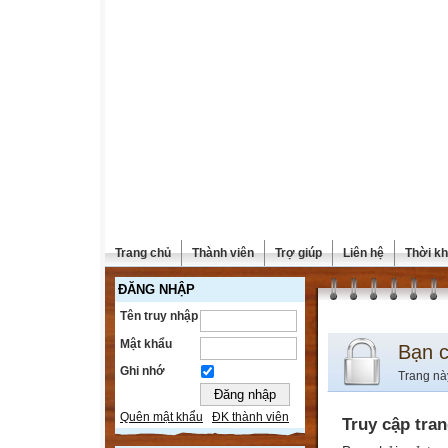
Trang chủ
Thành viên
Trợ giúp
Liên hệ
Thời kh
ĐĂNG NHẬP
Tên truy nhập
Mật khẩu
Bạn 
Ghi nhớ
Trang nà
Quên mật khẩu
ĐK thành viên
Truy cập tra