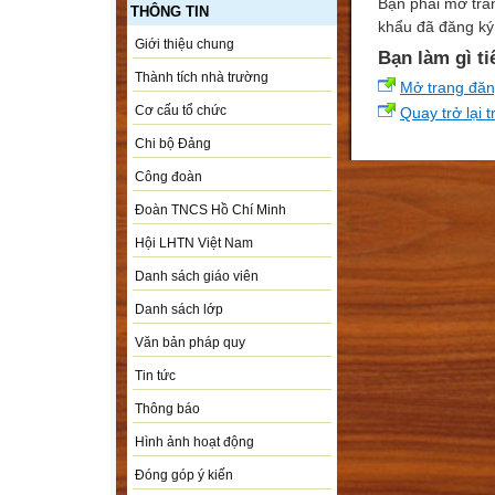
Bạn phải mở tra
THÔNG TIN
khẩu đã đăng ký 
Giới thiệu chung
Bạn làm gì ti
Thành tích nhà trường
Mở trang đă
Cơ cấu tổ chức
Quay trở lại 
Chi bộ Đảng
Công đoàn
Đoàn TNCS Hồ Chí Minh
Hội LHTN Việt Nam
Danh sách giáo viên
Danh sách lớp
Văn bản pháp quy
Tin tức
Thông báo
Hình ảnh hoạt động
Đóng góp ý kiến