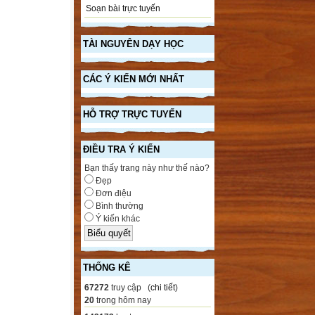
Soạn bài trực tuyến
TÀI NGUYÊN DẠY HỌC
CÁC Ý KIẾN MỚI NHẤT
HỖ TRỢ TRỰC TUYẾN
ĐIỀU TRA Ý KIẾN
Bạn thấy trang này như thế nào?
Đẹp
Đơn điệu
Bình thường
Ý kiến khác
THỐNG KÊ
67272
truy cập (
chi tiết
)
20
trong hôm nay