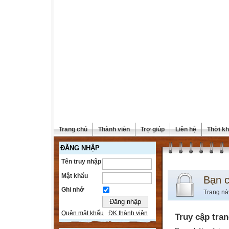
Trang chủ
Thành viên
Trợ giúp
Liên hệ
Thời kh
ĐĂNG NHẬP
Tên truy nhập
Mật khẩu
Bạn 
Ghi nhớ
Trang nà
Quên mật khẩu
ĐK thành viên
Truy cập tra