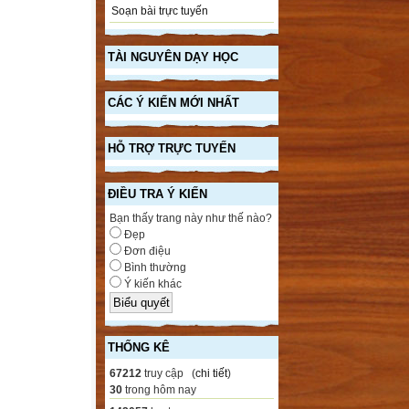
Soạn bài trực tuyến
TÀI NGUYÊN DẠY HỌC
CÁC Ý KIẾN MỚI NHẤT
HỖ TRỢ TRỰC TUYẾN
ĐIỀU TRA Ý KIẾN
Bạn thấy trang này như thế nào?
Đẹp
Đơn điệu
Bình thường
Ý kiến khác
THỐNG KÊ
67212
truy cập (
chi tiết
)
30
trong hôm nay