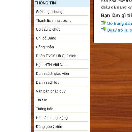
Bạn phải mở tra
THÔNG TIN
khẩu đã đăng ký 
Giới thiệu chung
Bạn làm gì ti
Thành tích nhà trường
Mở trang đă
Cơ cấu tổ chức
Quay trở lại 
Chi bộ Đảng
Công đoàn
Đoàn TNCS Hồ Chí Minh
Hội LHTN Việt Nam
Danh sách giáo viên
Danh sách lớp
Văn bản pháp quy
Tin tức
Thông báo
Hình ảnh hoạt động
Đóng góp ý kiến