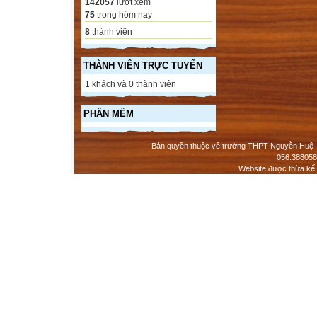
142057
lượt xem
75
trong hôm nay
8
thành viên
THÀNH VIÊN TRỰC TUYẾN
1 khách và 0 thành viên
PHẦN MỀM
Bản quyền thuộc về trường THPT Nguyễn Huệ - 
056.388058
Website được thừa kế