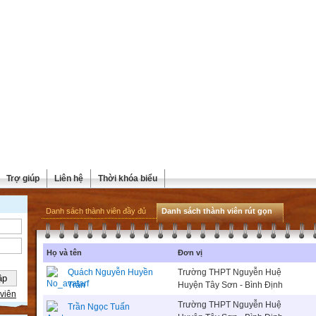
Trợ giúp
Liên hệ
Thời khóa biểu
Danh sách thành viên đầy đủ
Danh sách thành viên rút gọn
Họ và tên
Đơn vị
Quách Nguyễn Huyền
Trường THPT Nguyễn Huệ
Trân
Huyện Tây Sơn - Bình Định
viên
Trường THPT Nguyễn Huệ
Trần Ngọc Tuấn