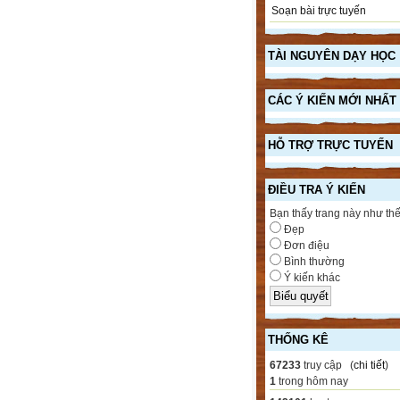
Soạn bài trực tuyến
TÀI NGUYÊN DẠY HỌC
CÁC Ý KIẾN MỚI NHẤT
HỖ TRỢ TRỰC TUYẾN
ĐIỀU TRA Ý KIẾN
Bạn thấy trang này như th
Đẹp
Đơn điệu
Bình thường
Ý kiến khác
THỐNG KÊ
67233
truy cập (
chi tiết
)
1
trong hôm nay