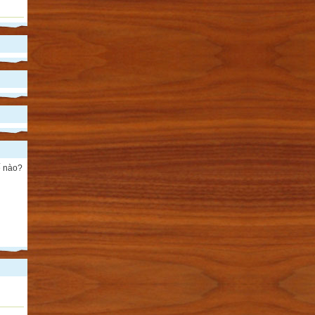
ế nào?