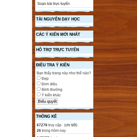
Soạn bài trực tuyến
TÀI NGUYÊN DẠY HỌC
CÁC Ý KIẾN MỚI NHẤT
HỖ TRỢ TRỰC TUYẾN
ĐIỀU TRA Ý KIẾN
Bạn thấy trang này như thế nào?
Đẹp
Đơn điệu
Bình thường
Ý kiến khác
THỐNG KÊ
67278
truy cập (
chi tiết
)
26
trong hôm nay