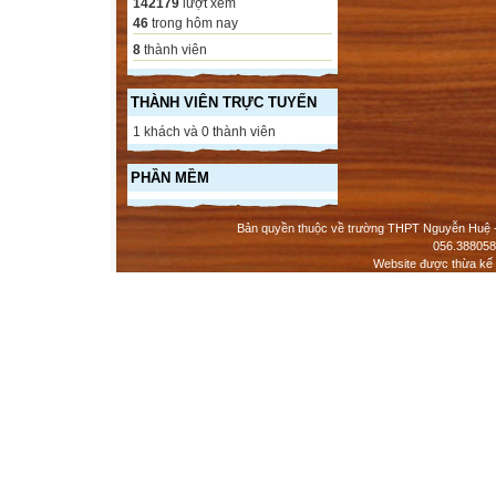
142179
lượt xem
46
trong hôm nay
8
thành viên
THÀNH VIÊN TRỰC TUYẾN
1 khách và 0 thành viên
PHẦN MỀM
Bản quyền thuộc về trường THPT Nguyễn Huệ - 
056.388058
Website được thừa kế