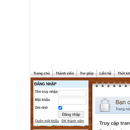
Trang chủ
Thành viên
Trợ giúp
Liên hệ
Thời kh
ĐĂNG NHẬP
Tên truy nhập
Mật khẩu
Bạn 
Ghi nhớ
Trang nà
Quên mật khẩu
ĐK thành viên
Truy cập tra