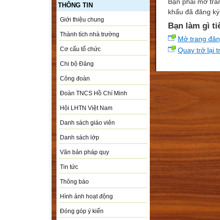
Bạn phải mở tra
THÔNG TIN
khẩu đã đăng ký 
Giới thiệu chung
Bạn làm gì ti
Thành tích nhà trường
Mở trang đă
Cơ cấu tổ chức
Quay trở lại 
Chi bộ Đảng
Công đoàn
Đoàn TNCS Hồ Chí Minh
Hội LHTN Việt Nam
Danh sách giáo viên
Danh sách lớp
Văn bản pháp quy
Tin tức
Thông báo
Hình ảnh hoạt động
Đóng góp ý kiến