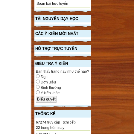
Soạn bài trực tuyến
TÀI NGUYÊN DẠY HỌC
CÁC Ý KIẾN MỚI NHẤT
HỖ TRỢ TRỰC TUYẾN
ĐIỀU TRA Ý KIẾN
Bạn thấy trang này như thế nào?
Đẹp
Đơn điệu
Bình thường
Ý kiến khác
THỐNG KÊ
67274
truy cập (
chi tiết
)
22
trong hôm nay