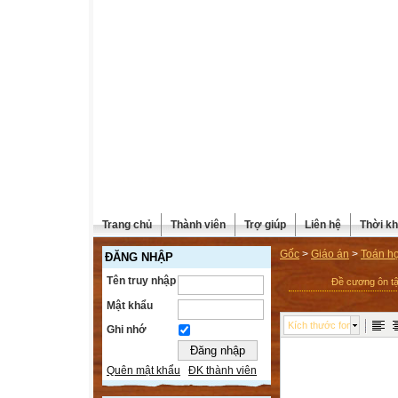
Trang chủ
Thành viên
Trợ giúp
Liên hệ
Thời kh
Gốc
>
Giáo án
>
Toán h
ĐĂNG NHẬP
Tên truy nhập
Đề cương ôn tậ
Mật khẩu
Kích thước font
Ghi nhớ
Quên mật khẩu
ĐK thành viên