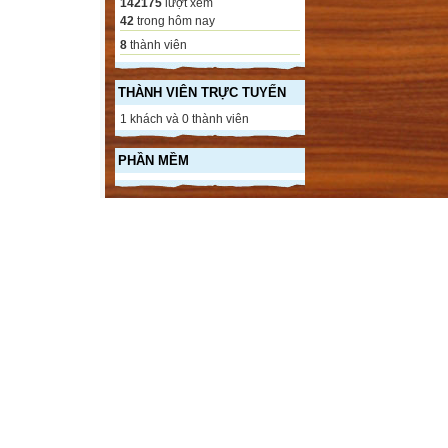
142175
lượt xem
42
trong hôm nay
8
thành viên
THÀNH VIÊN TRỰC TUYẾN
1 khách và 0 thành viên
PHẦN MỀM