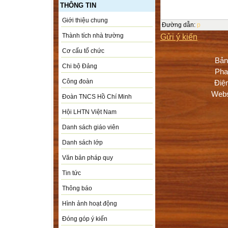
THÔNG TIN
Giới thiệu chung
Đường dẫn
:
p
Gửi ý kiến
Thành tích nhà trường
Cơ cấu tổ chức
Bản
Chi bộ Đảng
Pha
Công đoàn
Điệ
Webs
Đoàn TNCS Hồ Chí Minh
Hội LHTN Việt Nam
Danh sách giáo viên
Danh sách lớp
Văn bản pháp quy
Tin tức
Thông báo
Hình ảnh hoạt động
Đóng góp ý kiến