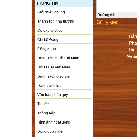
THÔNG TIN
Giới thiệu chung
Đường dẫn
:
p
Gửi ý kiến
Thành tích nhà trường
Cơ cấu tổ chức
Bản
Chi bộ Đảng
Pha
Công đoàn
Điệ
Webs
Đoàn TNCS Hồ Chí Minh
Hội LHTN Việt Nam
Danh sách giáo viên
Danh sách lớp
Văn bản pháp quy
Tin tức
Thông báo
Hình ảnh hoạt động
Đóng góp ý kiến