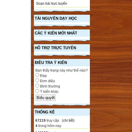
Soạn bài trực tuyến
TÀI NGUYÊN DẠY HỌC
CÁC Ý KIẾN MỚI NHẤT
HỖ TRỢ TRỰC TUYẾN
ĐIỀU TRA Ý KIẾN
Bạn thấy trang này như thế nào?
Đẹp
Đơn điệu
Bình thường
Ý kiến khác
THỐNG KÊ
67219
truy cập (
chi tiết
)
4
trong hôm nay