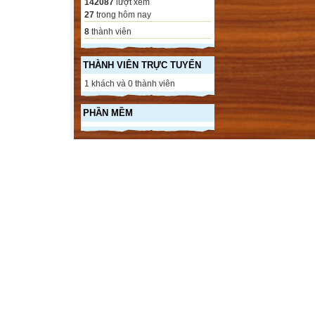
142087
lượt xem
27
trong hôm nay
8
thành viên
THÀNH VIÊN TRỰC TUYẾN
1 khách và 0 thành viên
PHẦN MỀM