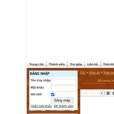
Trang chủ
Thành viên
Trợ giúp
Liên hệ
Thời kh
Gốc
>
Giáo án
>
Toán h
ĐĂNG NHẬP
Tên truy nhập
Đề cương ôn 
Mật khẩu
Kích thước font
Ghi nhớ
Quên mật khẩu
ĐK thành viên