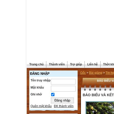
Trang chủ
Thành viên
Trợ giúp
Liên hệ
Thời kh
Gốc
>
Bài giảng
>
Tin h
ĐĂNG NHẬP
Tên truy nhập
BÁO BIỂU V
Mật khẩu
Ghi nhớ
BÁO BIỂU VÀ KẾT
Quên mật khẩu
ĐK thành viên