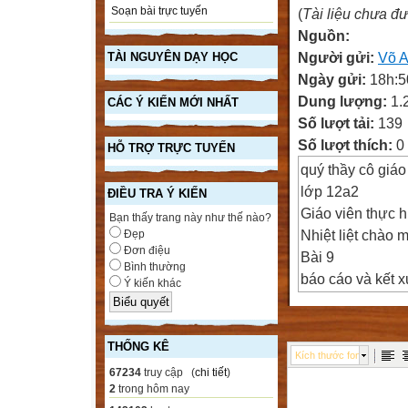
Soạn bài trực tuyến
(
Tài liệu chưa đ
Nguồn:
Người gửi:
Võ 
TÀI NGUYÊN DẠY HỌC
Ngày gửi:
18h:5
Dung lượng:
1.
CÁC Ý KIẾN MỚI NHẤT
Số lượt tải:
139
Số lượt thích:
0
HỖ TRỢ TRỰC TUYẾN
quý thầy cô giáo
lớp 12a2
ĐIỀU TRA Ý KIẾN
Giáo viên thực 
Bạn thấy trang này như thế nào?
Nhiệt liệt chào
Đẹp
Đơn điệu
Bài 9
Bình thường
báo cáo và kết x
Ý kiến khác
Cho bảng danh s
Yêu cầu: Tạo bả
Mẫu báo cáo bả
THỐNG KÊ
Kích thước font
Báo cáo là hình 
67234
truy cập (
chi tiết
)
theo khuôn dạng
2
trong hôm nay