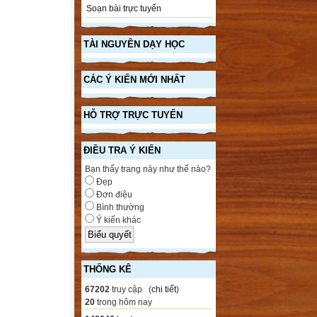
Soạn bài trực tuyến
TÀI NGUYÊN DẠY HỌC
CÁC Ý KIẾN MỚI NHẤT
HỖ TRỢ TRỰC TUYẾN
ĐIỀU TRA Ý KIẾN
Bạn thấy trang này như thế nào?
Đẹp
Đơn điệu
Bình thường
Ý kiến khác
THỐNG KÊ
67202
truy cập (
chi tiết
)
20
trong hôm nay