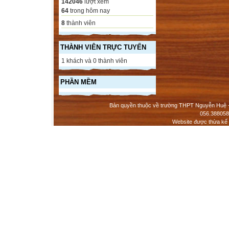
142046
lượt xem
64
trong hôm nay
8
thành viên
THÀNH VIÊN TRỰC TUYẾN
1 khách và 0 thành viên
PHẦN MỀM
Bản quyền thuộc về trường THPT Nguyễn Huệ - 
056.388058
Website được thừa kế