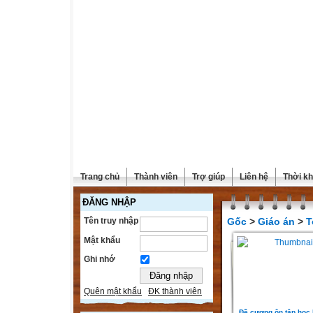
Trang chủ
Thành viên
Trợ giúp
Liên hệ
Thời kh
ĐĂNG NHẬP
Tên truy nhập
Gốc
>
Giáo án
>
T
Mật khẩu
Ghi nhớ
Quên mật khẩu
ĐK thành viên
Đề cương ôn tập học 