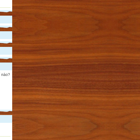
ế nào?