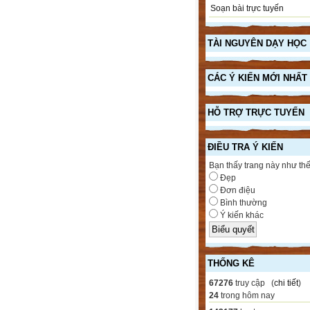
Soạn bài trực tuyến
TÀI NGUYÊN DẠY HỌC
CÁC Ý KIẾN MỚI NHẤT
HỖ TRỢ TRỰC TUYẾN
ĐIỀU TRA Ý KIẾN
Bạn thấy trang này như th
Đẹp
Đơn điệu
Bình thường
Ý kiến khác
THỐNG KÊ
67276
truy cập (
chi tiết
)
24
trong hôm nay