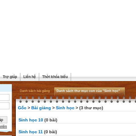
Trợ giúp
Liên hệ
Thời khóa biểu
Danh sách bài giảng
Danh sách thư mục con của "Sinh học"
Gốc
>
Bài giảng
>
Sinh học
> (3 thư mục)
Sinh học 10
(0 bài)
viên
Sinh học 11
(0 bài)