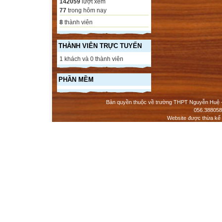
142059
lượt xem
77
trong hôm nay
8
thành viên
THÀNH VIÊN TRỰC TUYẾN
1 khách và 0 thành viên
PHẦN MỀM
Bản quyền thuộc về trường THPT Nguyễn Huệ - 
056.388058
Website được thừa kế