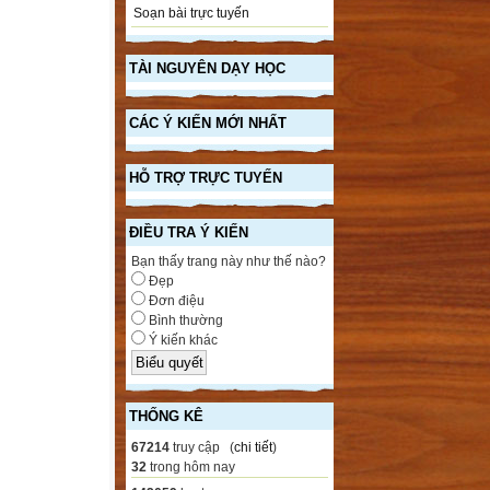
Soạn bài trực tuyến
TÀI NGUYÊN DẠY HỌC
CÁC Ý KIẾN MỚI NHẤT
HỖ TRỢ TRỰC TUYẾN
ĐIỀU TRA Ý KIẾN
Bạn thấy trang này như thế nào?
Đẹp
Đơn điệu
Bình thường
Ý kiến khác
THỐNG KÊ
67214
truy cập (
chi tiết
)
32
trong hôm nay