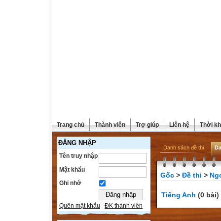
Trang chủ
Thành viên
Trợ giúp
Liên hệ
Thời kh
ĐĂNG NHẬP
Danh sách đề thi
Da
Tên truy nhập
Mật khẩu
Gốc
>
Đề thi
>
Ng
Ghi nhớ
Tiếng Anh
(0 bài)
Quên mật khẩu
ĐK thành viên