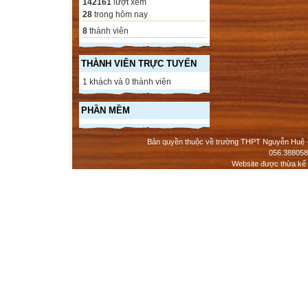
142161
lượt xem
28
trong hôm nay
8
thành viên
THÀNH VIÊN TRỰC TUYẾN
1 khách và 0 thành viên
PHẦN MỀM
Bản quyền thuộc về trường THPT Nguyễn Huệ - 
056.388058
Website được thừa kế