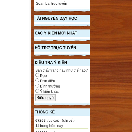
Soạn bài trực tuyến
TÀI NGUYÊN DẠY HỌC
CÁC Ý KIẾN MỚI NHẤT
HỖ TRỢ TRỰC TUYẾN
ĐIỀU TRA Ý KIẾN
Bạn thấy trang này như thế nào?
Đẹp
Đơn điệu
Bình thường
Ý kiến khác
THỐNG KÊ
67263
truy cập (
chi tiết
)
11
trong hôm nay