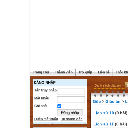
Trang chủ
Thành viên
Trợ giúp
Liên hệ
Thời kh
ĐĂNG NHẬP
Danh sách giáo án
Tên truy nhập
Mật khẩu
Gốc
>
Giáo án
>
L
Ghi nhớ
Lịch sử 10
(0 bài)
Quên mật khẩu
ĐK thành viên
Lịch sử 11
(0 bài)