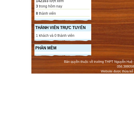
142103
lượt xem
3
trong hôm nay
8
thành viên
THÀNH VIÊN TRỰC TUYẾN
1 khách và 0 thành viên
PHẦN MỀM
Bản quyền thuộc về trường THPT Nguyễn Huệ - 
056.388058
Website được thừa kế