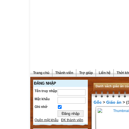
Trang chủ
Thành viên
Trợ giúp
Liên hệ
Thời kh
ĐĂNG NHẬP
Danh sách giáo án củ
Tên truy nhập
Mật khẩu
Gốc
>
Giáo án
> (
Ghi nhớ
Quên mật khẩu
ĐK thành viên