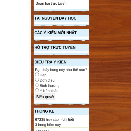
Soạn bài trực tuyến
TÀI NGUYÊN DẠY HỌC
CÁC Ý KIẾN MỚI NHẤT
HỖ TRỢ TRỰC TUYẾN
ĐIỀU TRA Ý KIẾN
Bạn thấy trang này như thế nào?
Đẹp
Đơn điệu
Bình thường
Ý kiến khác
THỐNG KÊ
67235
truy cập (
chi tiết
)
3
trong hôm nay