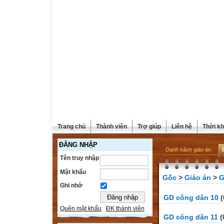
Trang chủ
Thành viên
Trợ giúp
Liên hệ
Thời kh
ĐĂNG NHẬP
Danh sách giáo án
Tên truy nhập
Mật khẩu
Gốc
>
Giáo án
>
G
Ghi nhớ
GD công dân 10
(
Quên mật khẩu
ĐK thành viên
GD công dân 11
(