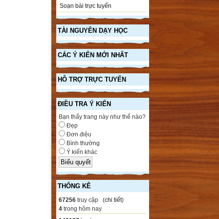
Soạn bài trực tuyến
TÀI NGUYÊN DẠY HỌC
CÁC Ý KIẾN MỚI NHẤT
HỖ TRỢ TRỰC TUYẾN
ĐIỀU TRA Ý KIẾN
Bạn thấy trang này như thế nào?
Đẹp
Đơn điệu
Bình thường
Ý kiến khác
THỐNG KÊ
67256
truy cập (
chi tiết
)
4
trong hôm nay