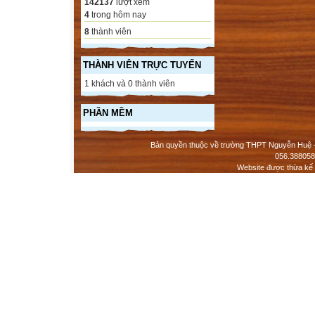
142137
lượt xem
4
trong hôm nay
8
thành viên
THÀNH VIÊN TRỰC TUYẾN
1 khách và 0 thành viên
PHẦN MỀM
Bản quyền thuộc về trường THPT Nguyễn Huệ - 
056.388058
Website được thừa kế