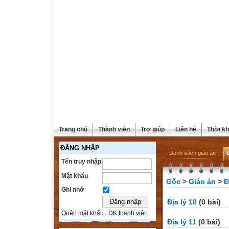
Trang chủ
Thành viên
Trợ giúp
Liên hệ
Thời kh
ĐĂNG NHẬP
Danh sách giáo án
Tên truy nhập
Mật khẩu
Gốc
>
Giáo án
>
Đ
Ghi nhớ
Địa lý 10
(0 bài)
Quên mật khẩu
ĐK thành viên
Địa lý 11
(0 bài)