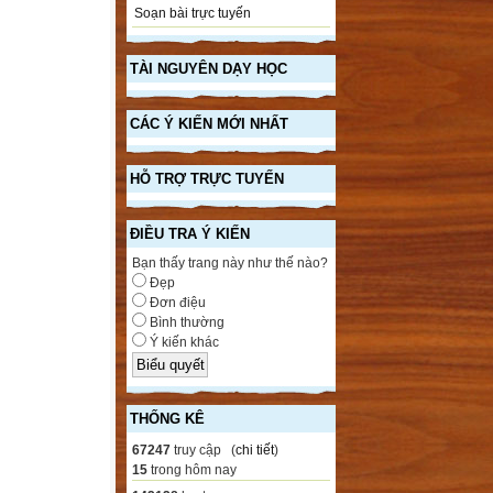
Soạn bài trực tuyến
TÀI NGUYÊN DẠY HỌC
CÁC Ý KIẾN MỚI NHẤT
HỖ TRỢ TRỰC TUYẾN
ĐIỀU TRA Ý KIẾN
Bạn thấy trang này như thế nào?
Đẹp
Đơn điệu
Bình thường
Ý kiến khác
THỐNG KÊ
67247
truy cập (
chi tiết
)
15
trong hôm nay