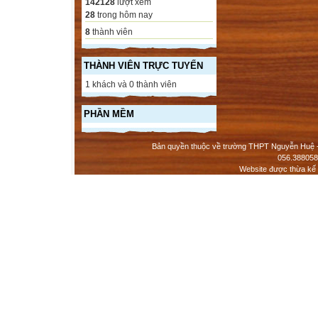
142128
lượt xem
28
trong hôm nay
8
thành viên
THÀNH VIÊN TRỰC TUYẾN
1 khách và 0 thành viên
PHẦN MỀM
Bản quyền thuộc về trường THPT Nguyễn Huệ - 
056.388058
Website được thừa kế