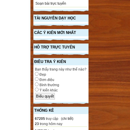
Soạn bài trực tuyến
TÀI NGUYÊN DẠY HỌC
CÁC Ý KIẾN MỚI NHẤT
HỖ TRỢ TRỰC TUYẾN
ĐIỀU TRA Ý KIẾN
Bạn thấy trang này như thế nào?
Đẹp
Đơn điệu
Bình thường
Ý kiến khác
THỐNG KÊ
67205
truy cập (
chi tiết
)
23
trong hôm nay