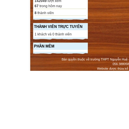
142049
lượt xem
67
trong hôm nay
8
thành viên
THÀNH VIÊN TRỰC TUYẾN
1 khách và 0 thành viên
PHẦN MỀM
Bản quyền thuộc về trường THPT Nguyễn Huệ - 
056.388058
Website được thừa kế