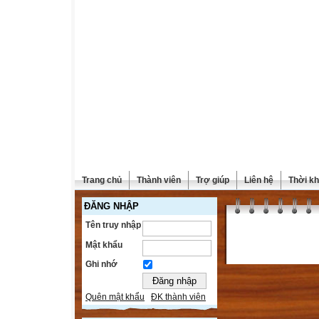
Trang chủ
Thành viên
Trợ giúp
Liên hệ
Thời kh
ĐĂNG NHẬP
Tên truy nhập
Mật khẩu
Ghi nhớ
Quên mật khẩu
ĐK thành viên