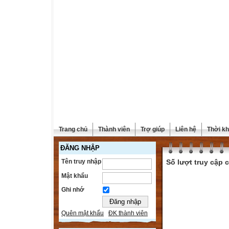
Trang chủ
Thành viên
Trợ giúp
Liên hệ
Thời kh
ĐĂNG NHẬP
Tên truy nhập
Số lượt truy cập
Mật khẩu
Ghi nhớ
Quên mật khẩu
ĐK thành viên