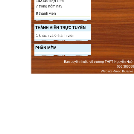
142140
lượt xem
7
trong hôm nay
8
thành viên
THÀNH VIÊN TRỰC TUYẾN
1 khách và 0 thành viên
PHẦN MỀM
Bản quyền thuộc về trường THPT Nguyễn Huệ - 
056.388058
Website được thừa kế