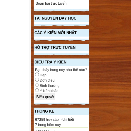
Soạn bài trực tuyến
TÀI NGUYÊN DẠY HỌC
CÁC Ý KIẾN MỚI NHẤT
HỖ TRỢ TRỰC TUYẾN
ĐIỀU TRA Ý KIẾN
Bạn thấy trang này như thế nào?
Đẹp
Đơn điệu
Bình thường
Ý kiến khác
THỐNG KÊ
67259
truy cập (
chi tiết
)
7
trong hôm nay