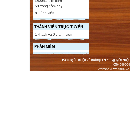
142041
lượt xem
59
trong hôm nay
8
thành viên
THÀNH VIÊN TRỰC TUYẾN
1 khách và 0 thành viên
PHẦN MỀM
Bản quyền thuộc về trường THPT Nguyễn Huệ - 
056.388058
Website được thừa kế