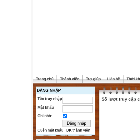
Trang chủ
Thành viên
Trợ giúp
Liên hệ
Thời kh
ĐĂNG NHẬP
Tên truy nhập
Số lượt truy cập
Mật khẩu
Ghi nhớ
Quên mật khẩu
ĐK thành viên