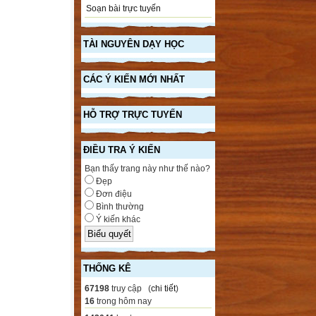
Soạn bài trực tuyến
TÀI NGUYÊN DẠY HỌC
CÁC Ý KIẾN MỚI NHẤT
HỖ TRỢ TRỰC TUYẾN
ĐIỀU TRA Ý KIẾN
Bạn thấy trang này như thế nào?
Đẹp
Đơn điệu
Bình thường
Ý kiến khác
THỐNG KÊ
67198
truy cập (
chi tiết
)
16
trong hôm nay